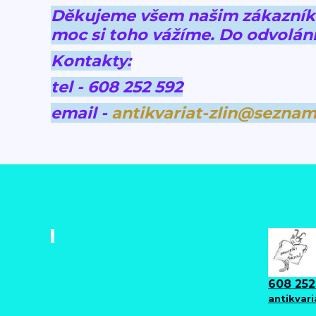
Děkujeme všem našim zákazníkům
moc si toho vážíme.
Do odvolání
Kontakty:
tel - 608 252 592
email -
antikvariat-zlin@seznam
608 252
antikvar