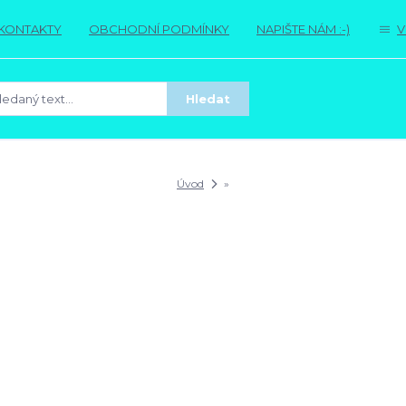
KONTAKTY
OBCHODNÍ PODMÍNKY
NAPIŠTE NÁM :-)
V
Hledat
Úvod
»