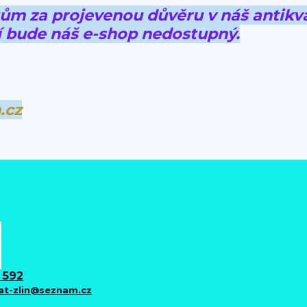
 za projevenou důvěru v náš antikva
 bude náš e-shop nedostupný.
.cz
 592
iat-zlin@seznam.cz