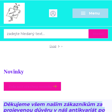
Menu
Hledat
Úvod
»
Novinky
Zobrazit všechny novinky
Děkujeme všem našim zákazníkům za
projevenou důvěru v náš antikvariát po