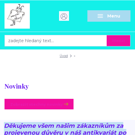
Menu
Hledat
Úvod
»
Novinky
Zobrazit všechny novinky
Děkujeme všem našim zákazníkům za
projevenou důvěru v náš antikvariát po