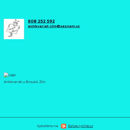
608 252 592
antikvariat-zlin@seznam.cz
Antikvariát u Brouků Zlín
Vytvořeno na
Eshop-rychle.cz