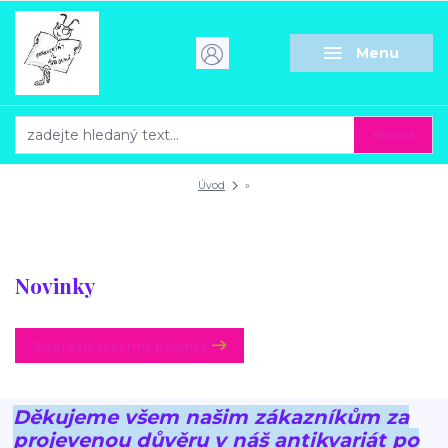
Menu
Hledat
Úvod
»
Novinky
Zobrazit všechny novinky
Děkujeme všem našim zákazníkům za
projevenou důvěru v náš antikvariát po