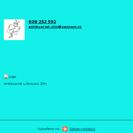
608 252 592
antikvariat-zlin@seznam.cz
Antikvariát u Brouků Zlín
Vytvořeno na
Eshop-rychle.cz