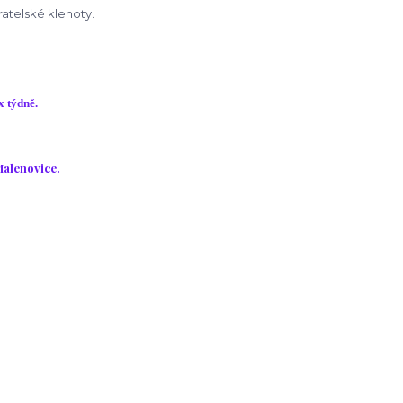
atelské klenoty.
x týdně.
Malenovice.