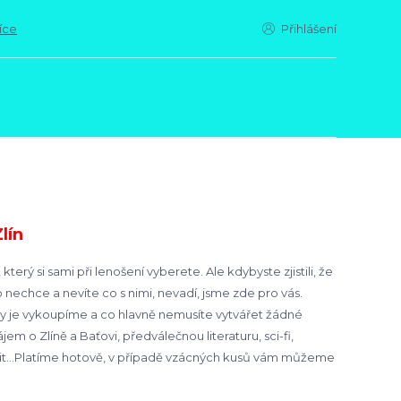
íce
Přihlášení
Zlín
rý si sami při lenošení vyberete. Ale kdybyste zjistili, že
 nechce a nevíte co s nimi, nevadí, jsme zde pro vás.
my je vykoupíme a co hlavně nemusíte vytvářet žádné
 o Zlíně a Baťovi, předválečnou literaturu, sci-fi,
elit...Platíme hotově, v případě vzácných kusů vám můžeme