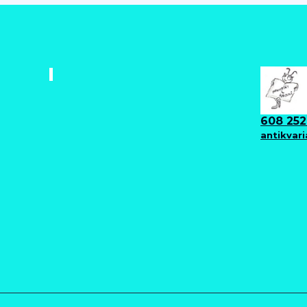
608 252
antikvar