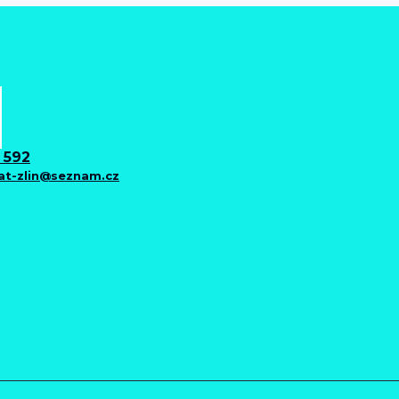
 592
iat-zlin@seznam.cz