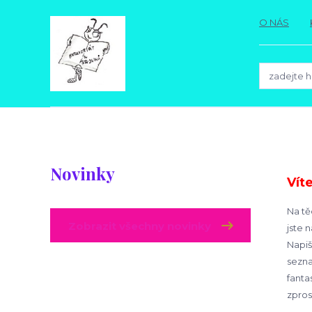
O NÁS
Novinky
Vít
Na tě
Zobrazit všechny novinky
jste 
Napiš
sezna
fanta
zpros