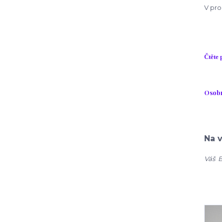
V pro
Čtěte 
Osobn
Na v
Váš 