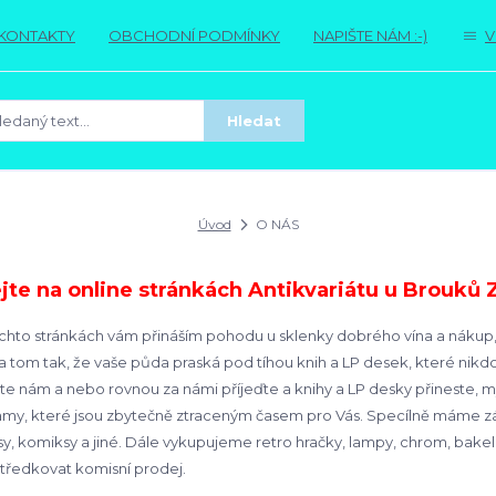
KONTAKTY
OBCHODNÍ PODMÍNKY
NAPIŠTE NÁM :-)
V
Hledat
Úvod
O NÁS
ejte na online stránkách Antikvariátu u Brouků 
chto stránkách vám přináším pohodu u sklenky dobrého vína a nákup, kte
na tom tak, že vaše půda praská pod tíhou knih a LP desek, které nikdo
te nám a nebo rovnou za námi příjeďte a knihy a LP desky přineste, 
my, které jsou zbytečně ztraceným časem pro Vás. Specílně máme zájem
sy, komiksy a jiné. Dále vykupujeme retro hračky, lampy, chrom, bak
tředkovat komisní prodej.