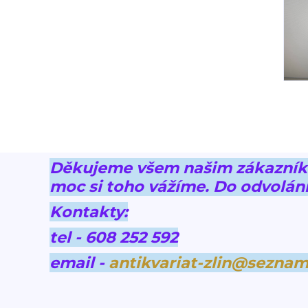
Děkujeme všem našim zákazníkům
moc si toho vážíme.
Do odvolání
Kontakty:
tel - 608 252 592
email -
antikvariat-zlin@seznam