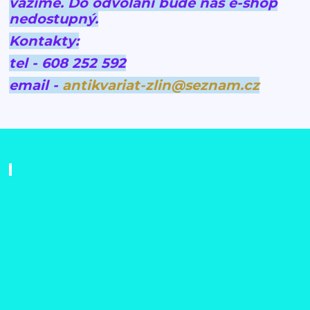
vážíme.
Do odvolání bude náš e-shop
nedostupný.
Kontakty:
tel - 608 252 592
email -
antikvariat-zlin@seznam.cz