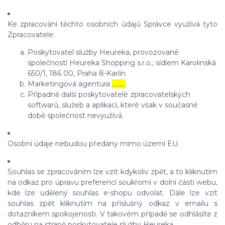
Ke zpracování těchto osobních údajů Správce využívá tyto
Zpracovatele:
Poskytovatel služby Heureka, provozované
společností Heureka Shopping s.r.o., sídlem Karolinská
650/1, 186 00, Praha 8-Karlín
Marketingová agentura
………
Případně další poskytovatelé zpracovatelských
softwarů, služeb a aplikací, které však v současné
době společnost nevyužívá.
Osobní údaje nebudou předány mimo území EU.
Souhlas se zpracováním lze vzít kdykoliv zpět, a to kliknutím
na odkaz pro úpravu preferencí soukromí v dolní části webu,
kde lze udělený souhlas e-shopu odvolat. Dále lze vzít
souhlas zpět kliknutím na příslušný odkaz v emailu s
dotazníkem spokojenosti. V takovém případě se odhlásíte z
odběru na straně poskytovatele služby Heureka.