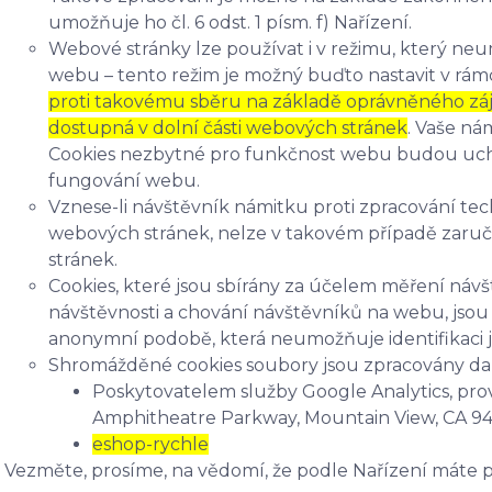
umožňuje ho čl. 6 odst. 1 písm. f) Nařízení.
Webové stránky lze používat i v režimu, který ne
webu – tento režim je možný buďto nastavit v rámc
proti takovému sběru na základě oprávněného zájmu
dostupná v dolní části webových stránek
. Vaše n
Cookies nezbytné pro funkčnost webu budou uc
fungování webu.
Vznese-li návštěvník námitku proti zpracování t
webových stránek, nelze v takovém případě zaruč
stránek.
Cookies, které jsou sbírány za účelem měření návště
návštěvnosti a chování návštěvníků na webu, js
anonymní podobě, která neumožňuje identifikaci j
Shromážděné cookies soubory jsou zpracovány dalš
Poskytovatelem služby Google Analytics, pro
Amphitheatre Parkway, Mountain View, CA 9
eshop-rychle
Vezměte, prosíme, na vědomí, že podle Nařízení máte p