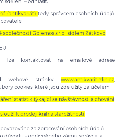
sdělení – odhlásit.
á (antikvariát)
tedy správcem osobních údajů.
covatelé:
společností Golemos s.r.o., sídlem Zátkovo
EU.
e lze kontaktovat na emailové adrese
atel webové stránky
www.antikvarit-zlin.cz
,
bory cookies, které jsou zde užity za účelem:
ení statistik týkající se návštěvnosti a chování
ouží k prodeji knih a starožitností.
považováno za zpracování osobních údajů.
o důvodu - oprávněného zájmu správce, a