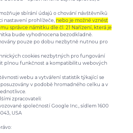
umožňuje sbírání údajů o chování návštěvníků
i nastavení prohlížeče,
nebo je možné vznést
 správce námitku dle čl. 21 Nařízení, která je
ámitka bude vyhodnocena bezodkladně.
hovány pouze po dobu nezbytně nutnou pro
echnických cookies nezbytných pro fungování
it plnou funkčnost a kompatibilitu webových
vnosti webu a vytváření statistik týkající se
ou posuzovány v podobě hromadného celku a v
ednotlivce.
ími zpracovateli:
vozované společností Google Inc., sídlem 1600
4043, USA
rávo: