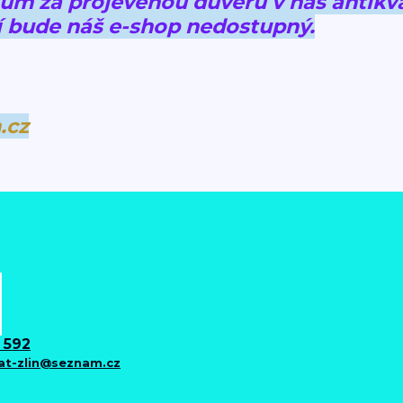
 za projevenou důvěru v náš antikva
 bude náš e-shop nedostupný.
.cz
 592
iat-zlin@seznam.cz