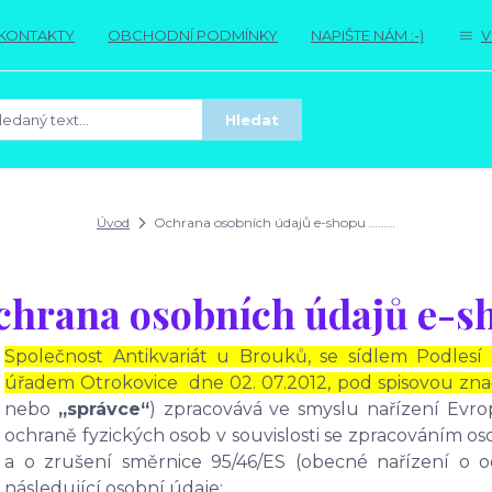
KONTAKTY
OBCHODNÍ PODMÍNKY
NAPIŠTE NÁM :-)
V
Hledat
Úvod
Ochrana osobních údajů e-shopu ………
chrana osobních údajů e-
Společnost Antikvariát u Brouků, se sídlem Podlesí
úřadem Otrokovice dne 02. 07.2012, pod spisovou zn
nebo
„správce“
) zpracovává ve smyslu nařízení Evr
ochraně fyzických osob v souvislosti se zpracováním 
a o zrušení směrnice 95/46/ES (obecné nařízení o 
následující osobní údaje: