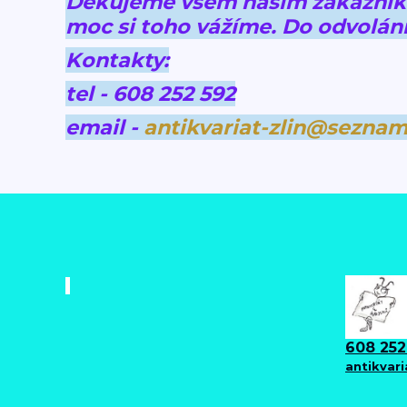
Děkujeme všem našim zákazníkům
moc si toho vážíme.
Do odvolání
Kontakty:
tel - 608 252 592
email -
antikvariat-zlin@seznam
608 252
antikvar