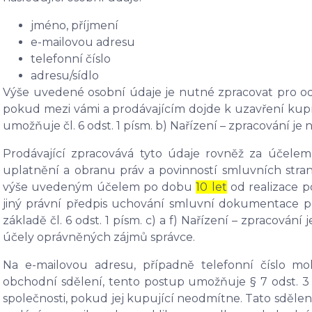
jméno, příjmení
e-mailovou adresu
telefonní číslo
adresu/sídlo
Výše uvedené osobní údaje je nutné zpracovat pro od
pokud mezi vámi a prodávajícím dojde k uzavření kup
umožňuje čl. 6 odst. 1 písm. b) Nařízení – zpracování j
Prodávající zpracovává tyto údaje rovněž za účel
uplatnění a obranu práv a povinností smluvních stra
výše uvedeným účelem po dobu
10 let
od realizace p
jiný právní předpis uchování smluvní dokumentace p
základě čl. 6 odst. 1 písm. c) a f) Nařízení – zpracován
účely oprávněných zájmů správce.
Na e-mailovou adresu, případně telefonní číslo mo
obchodní sdělení, tento postup umožňuje § 7 odst. 3
společnosti, pokud jej kupující neodmítne. Tato sdělen