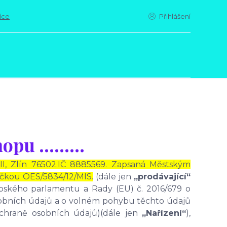
íce
Přihlášení
shopu ………
 II, Zlín 76502.IČ 8885569. Zapsaná Městským
ačkou OES/5834/12/MIS.
(dále jen
„prodávající“
opského parlamentu a Rady (EU) č. 2016/679 o
osobních údajů a o volném pohybu těchto údajů
ochraně osobních údajů)(dále jen
„Nařízení“
),