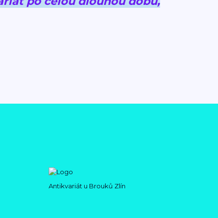
riát po celou dlouhou dobu,
Antikvariát u Brouků Zlín