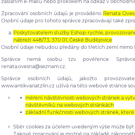
zasláním e-mailu nebo proklikem na odkaz v obchodním 
Zpracování osobních údajů je prováděno
Renata Ovesn
Osobní údaje pro tohoto správce zpracovávají také zpra
Poskytovatelem služby Eshop-rychle, provozované 
nábřeží 448/73, 370 01, České Budějovice
Osobní údaje nebudou předány do třetích zemí mimo 
Správce nemá osobu tzv. pověřence. Správc
renata.ovesna@seznam.cz.
Správce osobních údajů, jakožto provozov
www.antikvariatzlin.cz užívá na této webové stránce sou
měření návštěvnosti webových stránek a vytvář
návštěvníků na webových stránkách
základní funkčnosti webových stránek, které sl
Sběr cookies za účelem uvedeným výše může být 
Takové zpracování je možné na základě zákonnéh