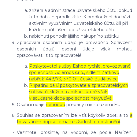
zřízení a administrace uživatelského účtu, pokud
tuto dobu neprodloužíte. K prodloužení dochází
aktivním využíváním uživatelského účtu, čili při
každém přihlášení do uživatelského účtu
nabídnutí pohodlnějšího nákupního zážitku
Zpracování osobních údajů je prováděno Správcem
osobních údajů, osobní údaje však mohou
zpracovávat i tito zpracovatelé:
Poskytovatel služby Eshop-rychle, provozované
společností Golemos s.r.o., sídlem Zátkovo
nábřeží 448/73, 370 01, České Budějovice
Případně další poskytovatelé zpracovatelských
softwarů, služeb a aplikací, které však
v současné době společnost nevyužívá.
Osobní údaje
nebudou
předány mimo území EU.
Souhlas se zpracováním lze vzít kdykoliv zpět, a to
a
to zasláním dopisu, emailu s žádostí o odstranění
.
Vezměte, prosíme, na vědomí, že podle Nařízení