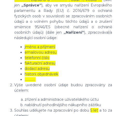
jen
„Správce“
), aby ve smyslu nařízení Evropského
parlamentu a Rady (EU) č. 2016/679 o ochraně
fyzických osob v souvislosti se zpracováním osobních
údajů a o volném pohybu těchto údajů a o zrušení
směrnice 95/46/ES (obecné nařízení o ochraně
osobních údajů) (dále jen
„Nařízení“
), zpracovával/a
následující osobní údaje:
jméno a příjmení
emailovou adresu
telefonní číslo
fakturační adresu
dodací adresu
historii objednávek
…………..
Výše uvedené osobní údaje budou zpracovány za
účelem:
zřízení a administrace uživatelského účtu
nabídnutí pohodlnějšího nákupního zážitku
Souhlas udělujete na zpracování po dobu
5 let
a to za
účelem: