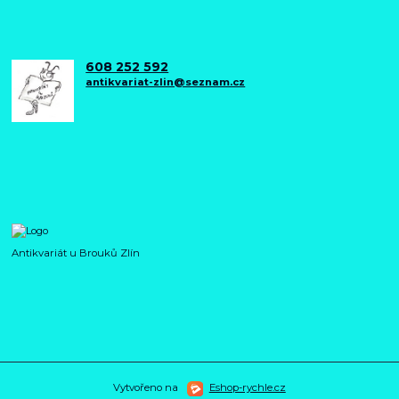
608 252 592
antikvariat-zlin@seznam.cz
Antikvariát u Brouků Zlín
Vytvořeno na
Eshop-rychle.cz