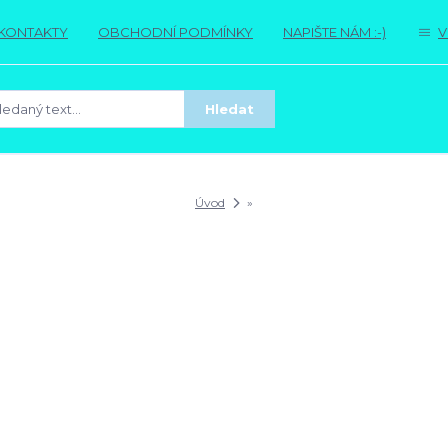
KONTAKTY
OBCHODNÍ PODMÍNKY
NAPIŠTE NÁM :-)
V
Hledat
Úvod
»