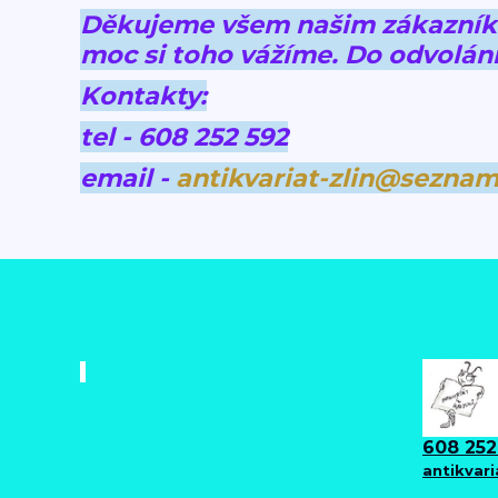
Děkujeme všem našim zákazníkům
moc si toho vážíme.
Do odvolání
Kontakty:
tel - 608 252 592
email -
antikvariat-zlin@seznam
608 252
antikvar