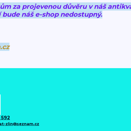
 za projevenou důvěru v náš antikva
 bude náš e-shop nedostupný.
.cz
 592
iat-zlin@seznam.cz