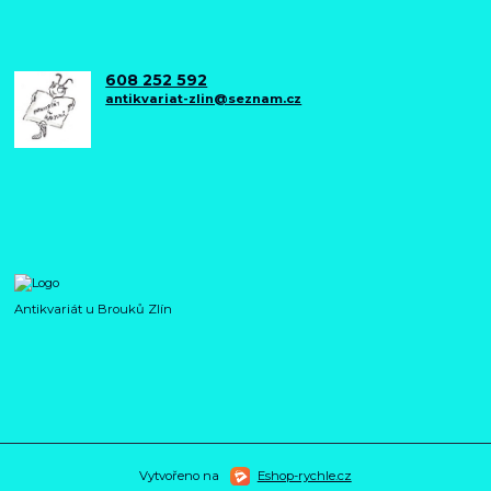
608 252 592
antikvariat-zlin@seznam.cz
Antikvariát u Brouků Zlín
Vytvořeno na
Eshop-rychle.cz