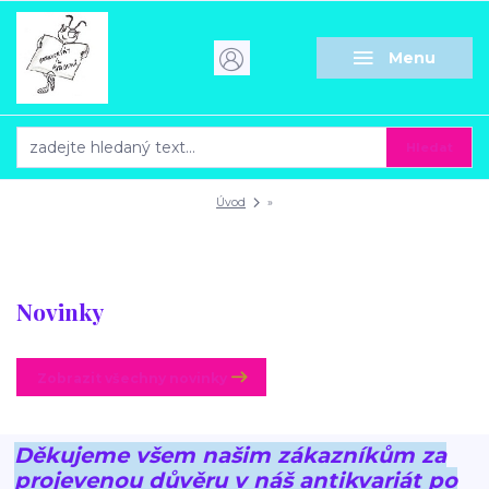
Menu
Hledat
Úvod
»
Novinky
Zobrazit všechny novinky
Děkujeme všem našim zákazníkům za
projevenou důvěru v náš antikvariát po