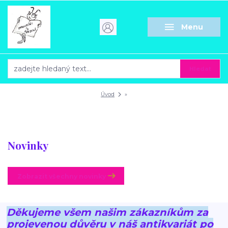
Menu
Hledat
Úvod
»
Novinky
Zobrazit všechny novinky
Děkujeme všem našim zákazníkům za
projevenou důvěru v náš antikvariát po