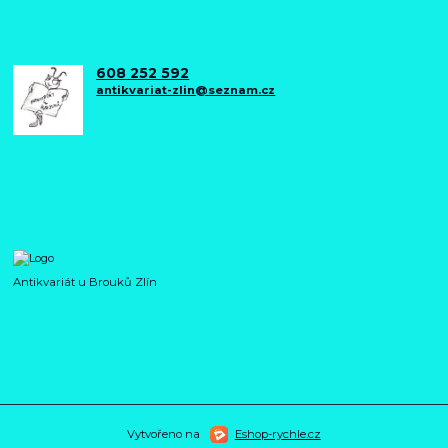
608 252 592
antikvariat-zlin@seznam.cz
Antikvariát u Brouků Zlín
Vytvořeno na
Eshop-rychle.cz