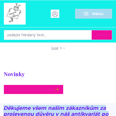
Menu
Hledat
Úvod
»
Novinky
Zobrazit všechny novinky
Děkujeme všem našim zákazníkům za
projevenou důvěru v náš antikvariát po