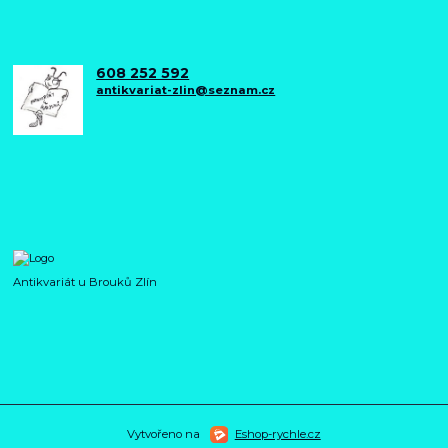
608 252 592
antikvariat-zlin@seznam.cz
Antikvariát u Brouků Zlín
Vytvořeno na
Eshop-rychle.cz