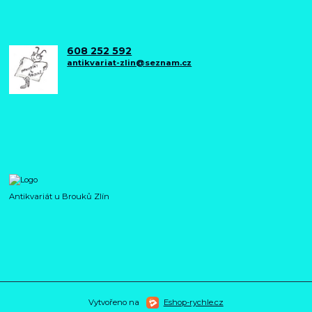
608 252 592
antikvariat-zlin@seznam.cz
Antikvariát u Brouků Zlín
Vytvořeno na
Eshop-rychle.cz