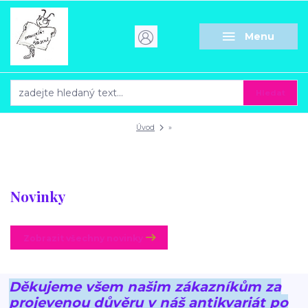
Menu
Hledat
Úvod
»
Novinky
Zobrazit všechny novinky
Děkujeme všem našim zákazníkům za
projevenou důvěru v náš antikvariát po