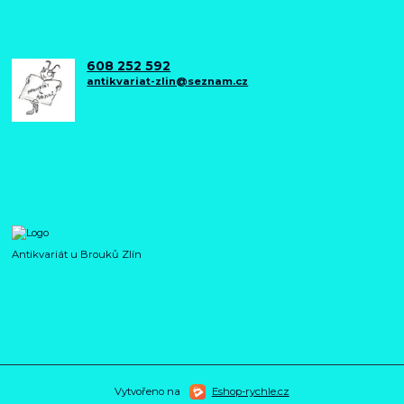
608 252 592
antikvariat-zlin@seznam.cz
Antikvariát u Brouků Zlín
Vytvořeno na
Eshop-rychle.cz