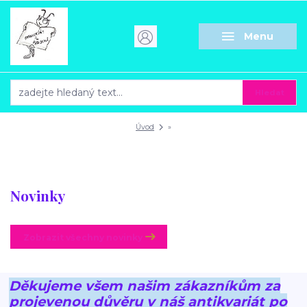
Menu
Hledat
Úvod
»
Novinky
Zobrazit všechny novinky
Děkujeme všem našim zákazníkům za
projevenou důvěru v náš antikvariát po