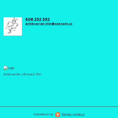
608 252 592
antikvariat-zlin@seznam.cz
Antikvariát u Brouků Zlín
Vytvořeno na
Eshop-rychle.cz