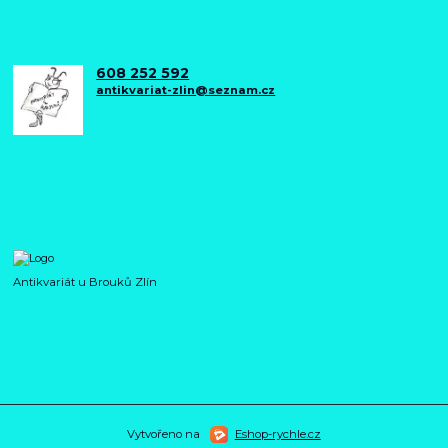
608 252 592
antikvariat-zlin@seznam.cz
Antikvariát u Brouků Zlín
Vytvořeno na
Eshop-rychle.cz