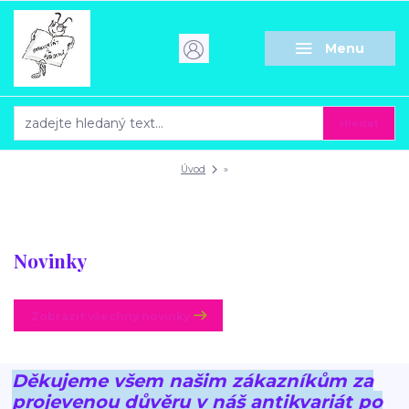
Menu
Hledat
Úvod
»
Novinky
Zobrazit všechny novinky
Děkujeme všem našim zákazníkům za
projevenou důvěru v náš antikvariát po