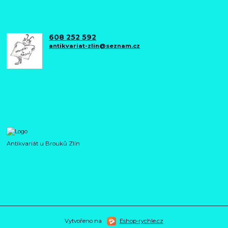
608 252 592
antikvariat-zlin@seznam.cz
Antikvariát u Brouků Zlín
Vytvořeno na
Eshop-rychle.cz