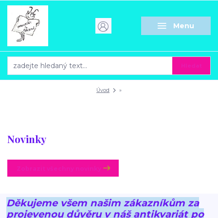
Menu
Hledat
Úvod
»
Novinky
Zobrazit všechny novinky
Děkujeme všem našim zákazníkům za
projevenou důvěru v náš antikvariát po