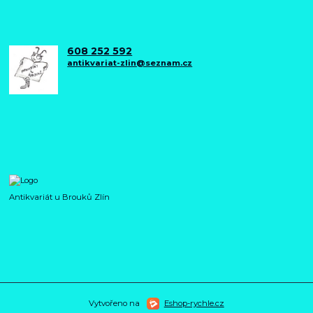
608 252 592
antikvariat-zlin@seznam.cz
Antikvariát u Brouků Zlín
Vytvořeno na
Eshop-rychle.cz