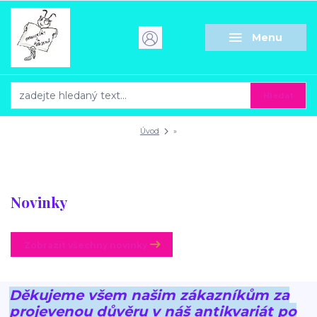
Menu
Hledat
Úvod
»
Novinky
Zobrazit všechny novinky
Děkujeme všem našim zákazníkům za
projevenou důvěru v náš antikvariát po