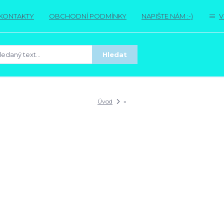
KONTAKTY
OBCHODNÍ PODMÍNKY
NAPIŠTE NÁM :-)
V
Hledat
Úvod
»