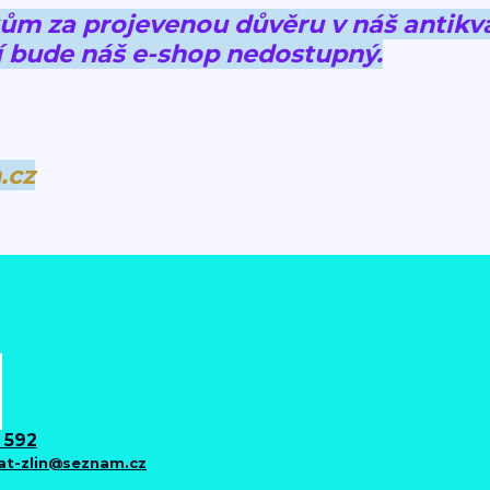
 za projevenou důvěru v náš antikva
 bude náš e-shop nedostupný.
.cz
 592
iat-zlin@seznam.cz