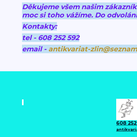
Děkujeme všem našim zákazníkům
moc si toho vážíme.
Do odvolání
Kontakty:
tel - 608 252 592
email -
antikvariat-zlin@seznam
608 252
antikvar