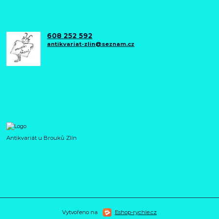
608 252 592
antikvariat-zlin@seznam.cz
Antikvariát u Brouků Zlín
Vytvořeno na
Eshop-rychle.cz