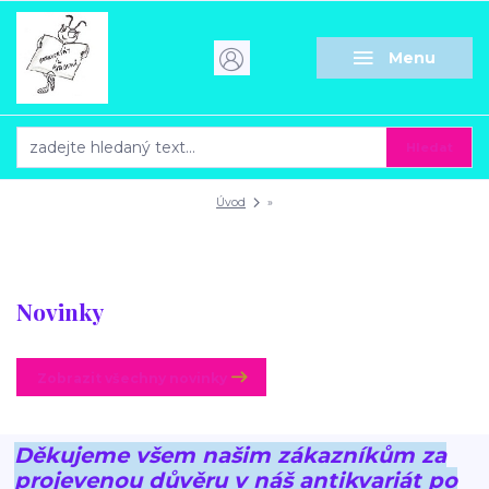
Menu
Hledat
Úvod
»
Novinky
Zobrazit všechny novinky
Děkujeme všem našim zákazníkům za
projevenou důvěru v náš antikvariát po