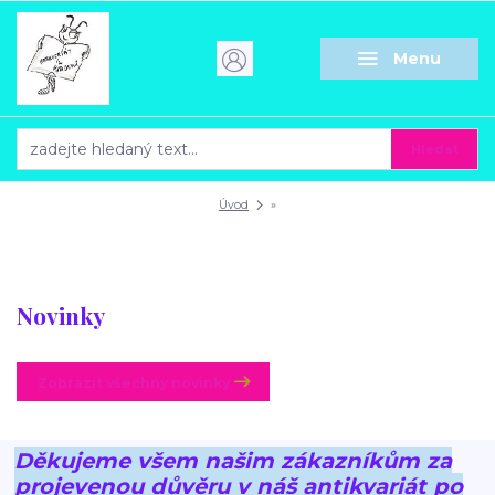
Menu
Hledat
Úvod
»
Novinky
Zobrazit všechny novinky
Děkujeme všem našim zákazníkům za
projevenou důvěru v náš antikvariát po