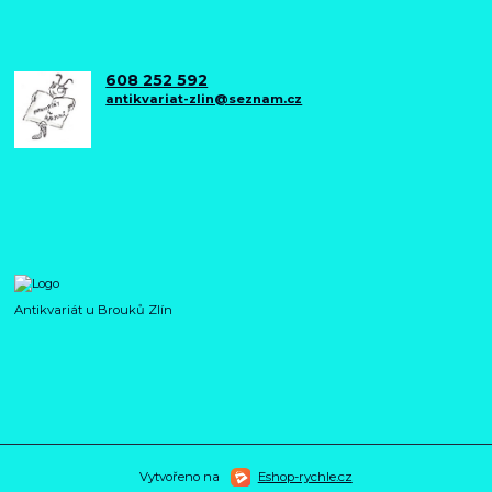
608 252 592
antikvariat-zlin@seznam.cz
Antikvariát u Brouků Zlín
Vytvořeno na
Eshop-rychle.cz