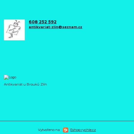
608 252 592
antikvariat-zlin@seznam.cz
Antikvariát u Brouků Zlín
Vytvořeno na
Eshop-rychle.cz