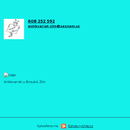
608 252 592
antikvariat-zlin@seznam.cz
Antikvariát u Brouků Zlín
Vytvořeno na
Eshop-rychle.cz