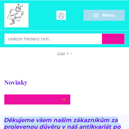
Menu
Hledat
Úvod
»
Novinky
Zobrazit všechny novinky
Děkujeme všem našim zákazníkům za
projevenou důvěru v náš antikvariát po