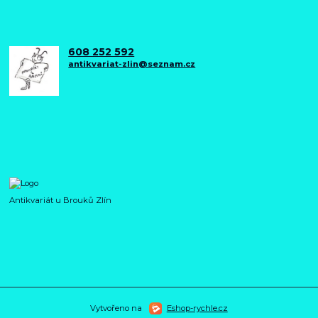
608 252 592
antikvariat-zlin@seznam.cz
Antikvariát u Brouků Zlín
Vytvořeno na
Eshop-rychle.cz