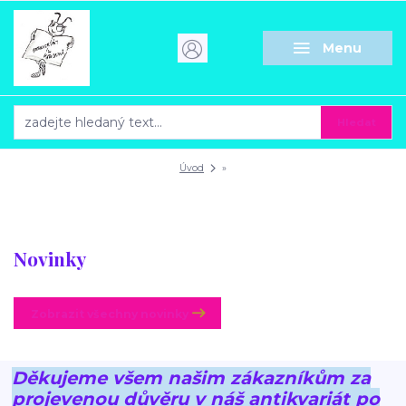
Menu
Hledat
Úvod
»
Novinky
Zobrazit všechny novinky
Děkujeme všem našim zákazníkům za
projevenou důvěru v náš antikvariát po