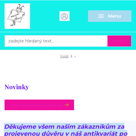
Menu
Hledat
Úvod
»
Novinky
Zobrazit všechny novinky
Děkujeme všem našim zákazníkům za
projevenou důvěru v náš antikvariát po