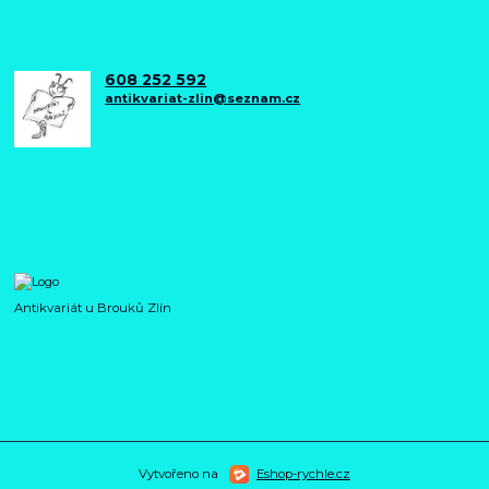
608 252 592
antikvariat-zlin@seznam.cz
Antikvariát u Brouků Zlín
Vytvořeno na
Eshop-rychle.cz