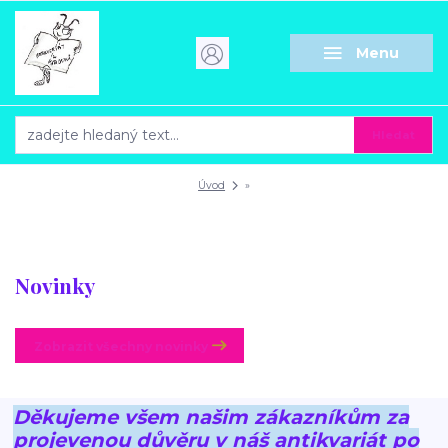
Menu
Hledat
Úvod
»
Novinky
Zobrazit všechny novinky
Děkujeme všem našim zákazníkům za
projevenou důvěru v náš antikvariát po