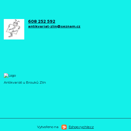
608 252 592
antikvariat-zlin@seznam.cz
Antikvariát u Brouků Zlín
Vytvořeno na
Eshop-rychle.cz