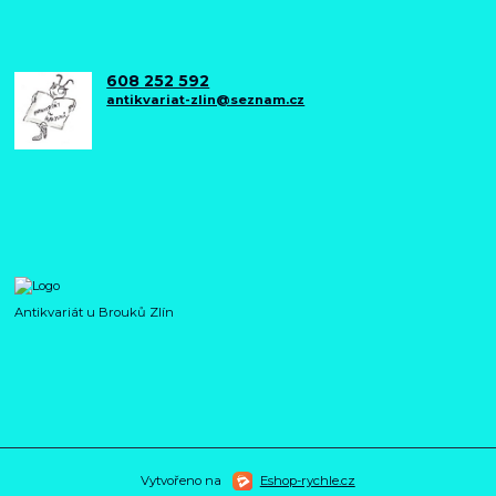
608 252 592
antikvariat-zlin@seznam.cz
Antikvariát u Brouků Zlín
Vytvořeno na
Eshop-rychle.cz