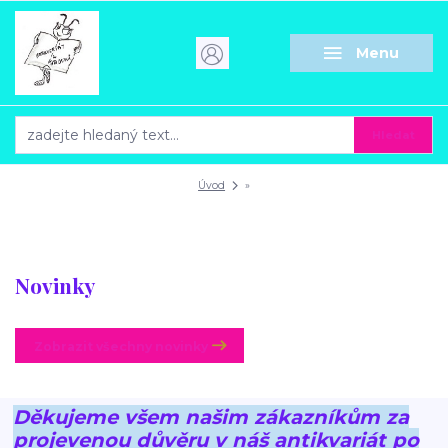
Menu
Hledat
Úvod
»
Novinky
Zobrazit všechny novinky
Děkujeme všem našim zákazníkům za
projevenou důvěru v náš antikvariát po