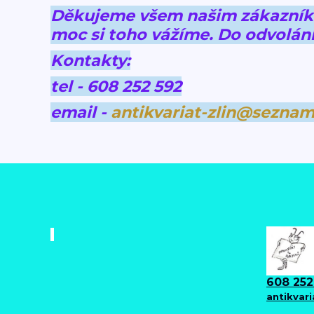
Děkujeme všem našim zákazníkům
moc si toho vážíme.
Do odvolání
Kontakty:
tel - 608 252 592
email -
antikvariat-zlin@seznam
608 252
antikvar