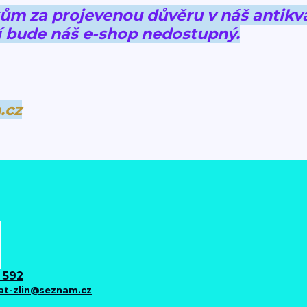
 za projevenou důvěru v náš antikva
 bude náš e-shop nedostupný.
.cz
 592
iat-zlin@seznam.cz