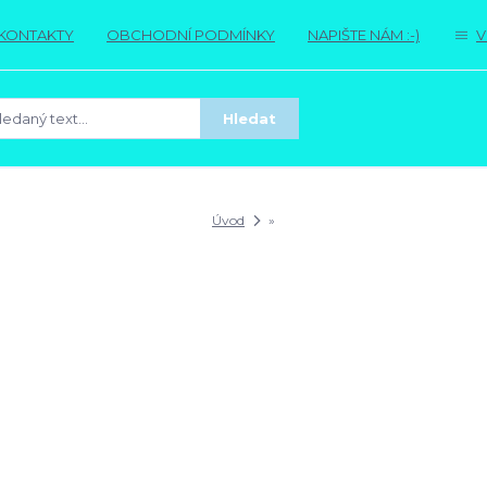
KONTAKTY
OBCHODNÍ PODMÍNKY
NAPIŠTE NÁM :-)
V
Hledat
Úvod
»