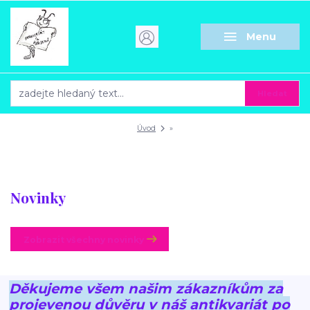
Menu
Hledat
Úvod
»
Novinky
Zobrazit všechny novinky
Děkujeme všem našim zákazníkům za
projevenou důvěru v náš antikvariát po