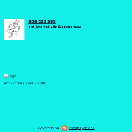
608 252 592
antikvariat-zlin@seznam.cz
Antikvariát u Brouků Zlín
Vytvořeno na
Eshop-rychle.cz