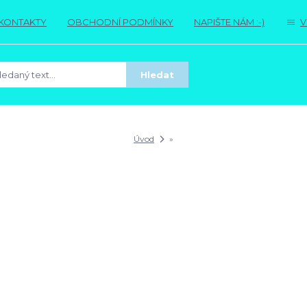
KONTAKTY
OBCHODNÍ PODMÍNKY
NAPIŠTE NÁM :-)
V
Hledat
Úvod
»