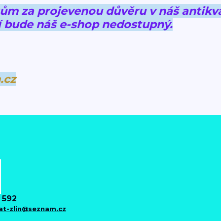
 za projevenou důvěru v náš antikva
 bude náš e-shop nedostupný.
.cz
 592
iat-zlin@seznam.cz