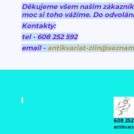
Děkujeme všem našim zákazníkům
moc si toho vážíme.
Do odvolání
Kontakty:
tel - 608 252 592
email -
antikvariat-zlin@seznam
608 252
antikvar