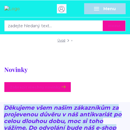
Menu
Hledat
Úvod
»
Novinky
Zobrazit všechny novinky
Děkujeme všem našim zákazníkům za
projevenou důvěru v náš antikvariát po
celou dlouhou dobu, moc si toho
vážíme.
Do odvolání bude náš e-shop