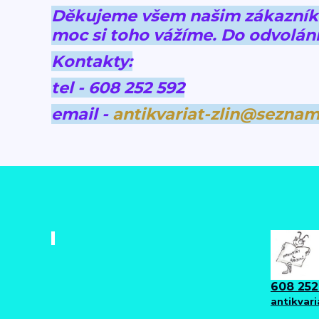
Děkujeme všem našim zákazníkům
moc si toho vážíme.
Do odvolání
Kontakty:
tel - 608 252 592
email -
antikvariat-zlin@seznam
608 252
antikvar