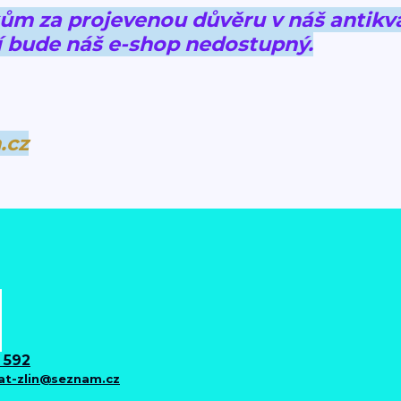
 za projevenou důvěru v náš antikva
 bude náš e-shop nedostupný.
.cz
 592
iat-zlin@seznam.cz