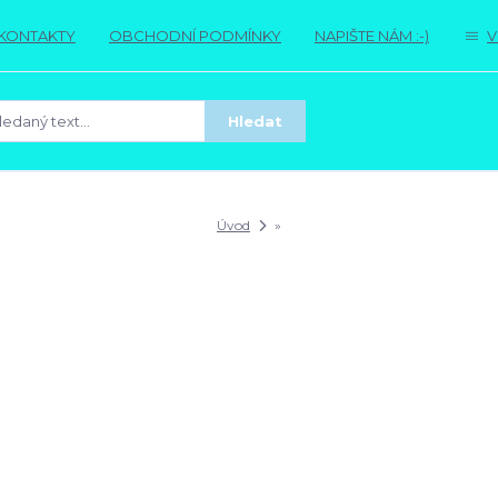
KONTAKTY
OBCHODNÍ PODMÍNKY
NAPIŠTE NÁM :-)
V
Hledat
Úvod
»