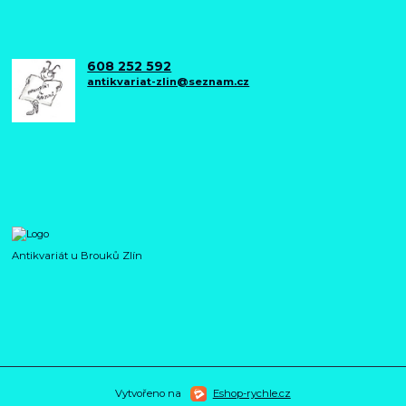
608 252 592
antikvariat-zlin@seznam.cz
Antikvariát u Brouků Zlín
Vytvořeno na
Eshop-rychle.cz