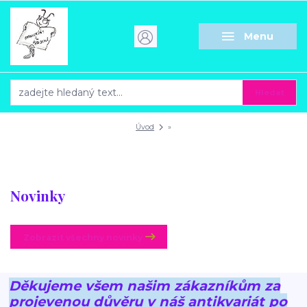
Menu
Hledat
Úvod
»
Novinky
Zobrazit všechny novinky
Děkujeme všem našim zákazníkům za
projevenou důvěru v náš antikvariát po