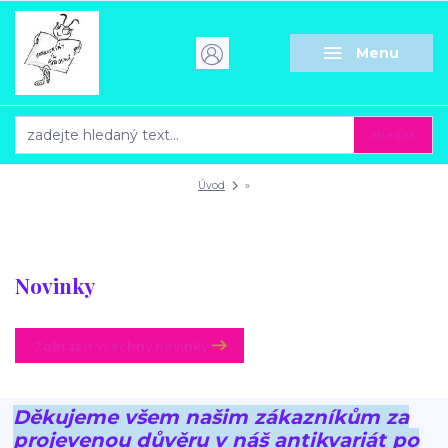
Menu
Hledat
Úvod
»
Novinky
Zobrazit všechny novinky
Děkujeme všem našim zákazníkům za
projevenou důvěru v náš antikvariát po