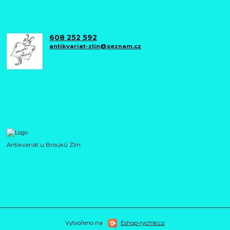
608 252 592
antikvariat-zlin@seznam.cz
Antikvariát u Brouků Zlín
Vytvořeno na
Eshop-rychle.cz