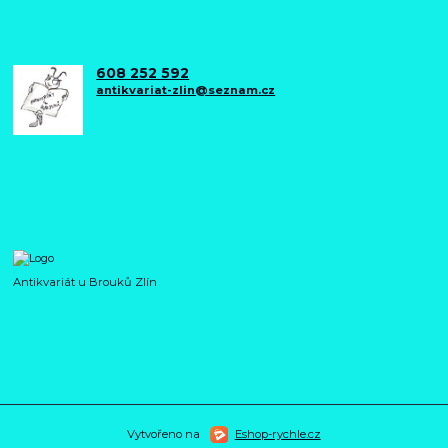
608 252 592
antikvariat-zlin@seznam.cz
Antikvariát u Brouků Zlín
Vytvořeno na
Eshop-rychle.cz