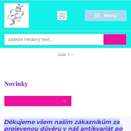
Menu
Hledat
Úvod
»
Novinky
Zobrazit všechny novinky
Děkujeme všem našim zákazníkům za
projevenou důvěru v náš antikvariát po