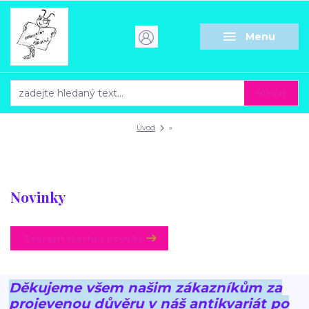
Menu
Hledat
Úvod
»
Novinky
Zobrazit všechny novinky
Děkujeme všem našim zákazníkům za
projevenou důvěru v náš antikvariát po