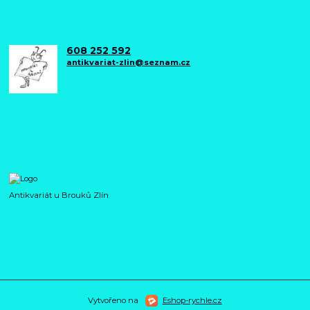
608 252 592
antikvariat-zlin@seznam.cz
Antikvariát u Brouků Zlín
Vytvořeno na
Eshop-rychle.cz