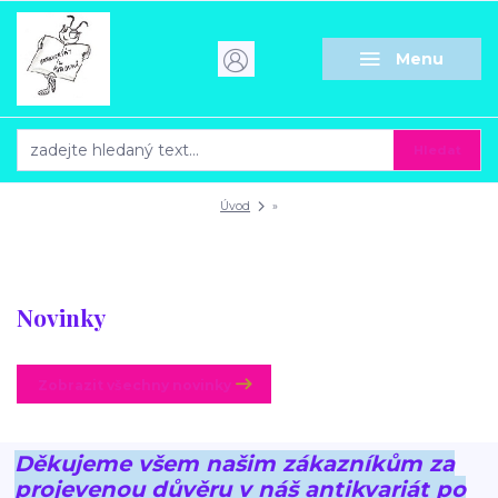
Menu
Hledat
Úvod
»
Novinky
Zobrazit všechny novinky
Děkujeme všem našim zákazníkům za
projevenou důvěru v náš antikvariát po