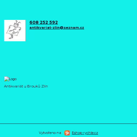
608 252 592
antikvariat-zlin@seznam.cz
Antikvariát u Brouků Zlín
Vytvořeno na
Eshop-rychle.cz