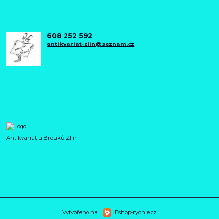
608 252 592
antikvariat-zlin@seznam.cz
Antikvariát u Brouků Zlín
Vytvořeno na
Eshop-rychle.cz