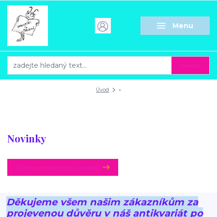
Menu
Hledat
Úvod
»
Novinky
Zobrazit všechny novinky
Děkujeme všem našim zákazníkům za
projevenou důvěru v náš antikvariát po