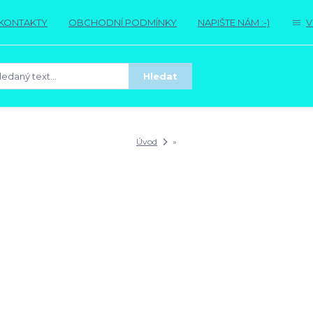
KONTAKTY
OBCHODNÍ PODMÍNKY
NAPIŠTE NÁM :-)
V
Hledat
Úvod
»