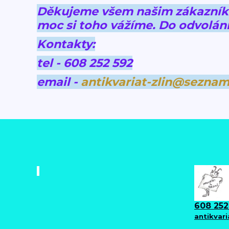
Děkujeme všem našim zákazníkům
moc si toho vážíme.
Do odvolání
Kontakty:
tel - 608 252 592
email -
antikvariat-zlin@seznam
608 252
antikvar