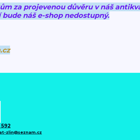
 za projevenou důvěru v náš antikva
 bude náš e-shop nedostupný.
.cz
 592
iat-zlin@seznam.cz