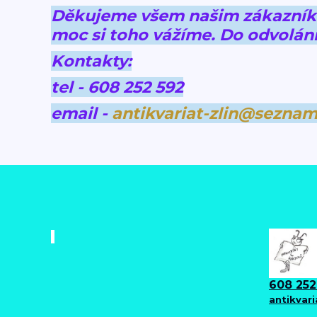
Děkujeme všem našim zákazníkům
moc si toho vážíme.
Do odvolání
Kontakty:
tel - 608 252 592
email -
antikvariat-zlin@seznam
608 252
antikvar