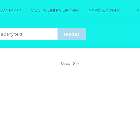
KONTAKTY
OBCHODNÍ PODMÍNKY
NAPIŠTE NÁM :-)
V
Hledat
Úvod
»