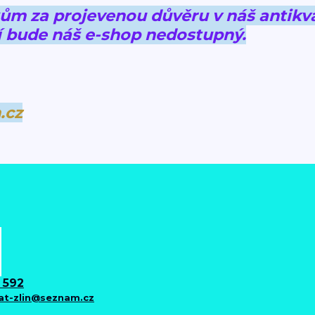
 za projevenou důvěru v náš antikva
 bude náš e-shop nedostupný.
.cz
 592
iat-zlin@seznam.cz