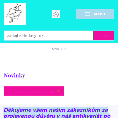
Menu
Hledat
Úvod
»
Novinky
Zobrazit všechny novinky
Děkujeme všem našim zákazníkům za
projevenou důvěru v náš antikvariát po