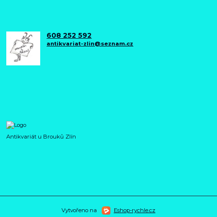
608 252 592
antikvariat-zlin@seznam.cz
Antikvariát u Brouků Zlín
Vytvořeno na
Eshop-rychle.cz