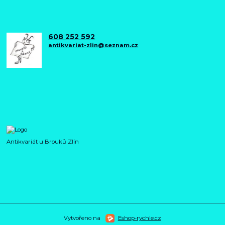
608 252 592
antikvariat-zlin@seznam.cz
Antikvariát u Brouků Zlín
Vytvořeno na
Eshop-rychle.cz