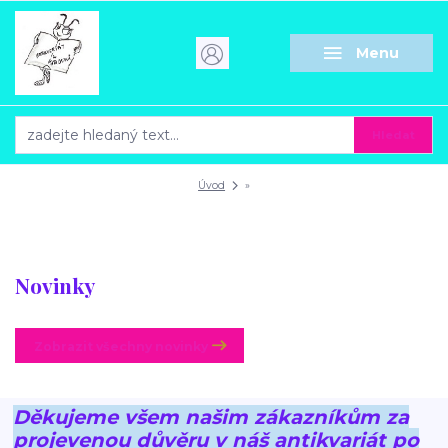
Menu
Hledat
Úvod
»
Novinky
Zobrazit všechny novinky
Děkujeme všem našim zákazníkům za
projevenou důvěru v náš antikvariát po