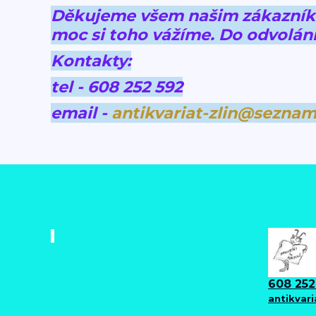
Děkujeme všem našim zákazníkům
moc si toho vážíme.
Do odvolání
Kontakty:
tel - 608 252 592
email -
antikvariat-zlin@seznam
608 252
antikvar