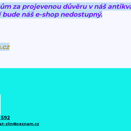
 za projevenou důvěru v náš antikva
 bude náš e-shop nedostupný.
.cz
 592
iat-zlin@seznam.cz