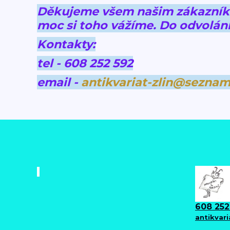
Děkujeme všem našim zákazníkům
moc si toho vážíme.
Do odvolání
Kontakty:
tel - 608 252 592
email -
antikvariat-zlin@seznam
608 252
antikvar