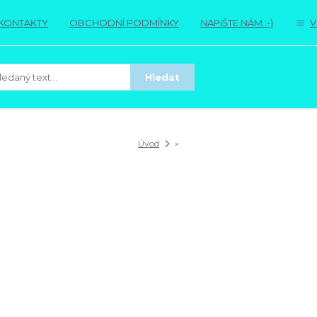
KONTAKTY
OBCHODNÍ PODMÍNKY
NAPIŠTE NÁM :-)
V
Hledat
Úvod
»