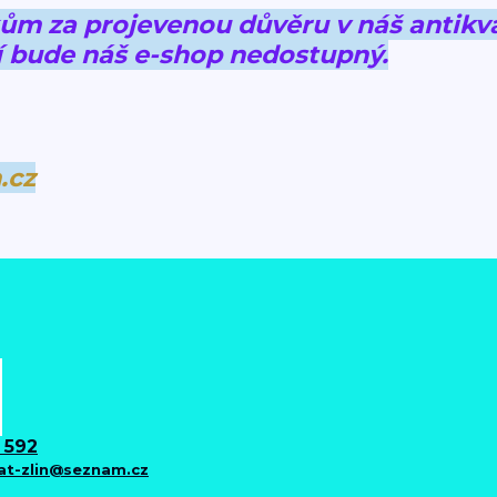
 za projevenou důvěru v náš antikva
 bude náš e-shop nedostupný.
.cz
 592
iat-zlin@seznam.cz