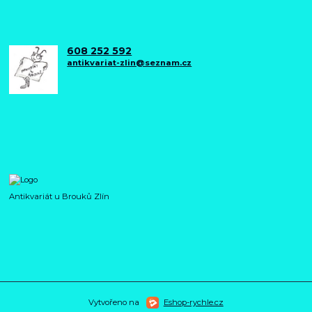
608 252 592
antikvariat-zlin@seznam.cz
Antikvariát u Brouků Zlín
Vytvořeno na
Eshop-rychle.cz