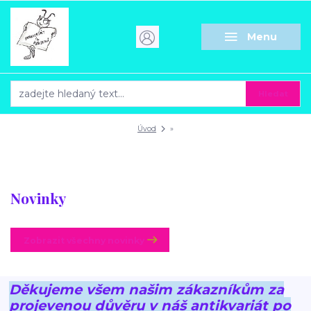
Menu
Hledat
Úvod
»
Novinky
Zobrazit všechny novinky
Děkujeme všem našim zákazníkům za
projevenou důvěru v náš antikvariát po