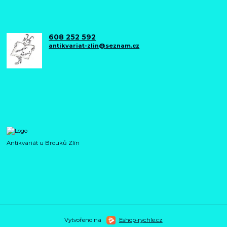
608 252 592
antikvariat-zlin@seznam.cz
Antikvariát u Brouků Zlín
Vytvořeno na
Eshop-rychle.cz