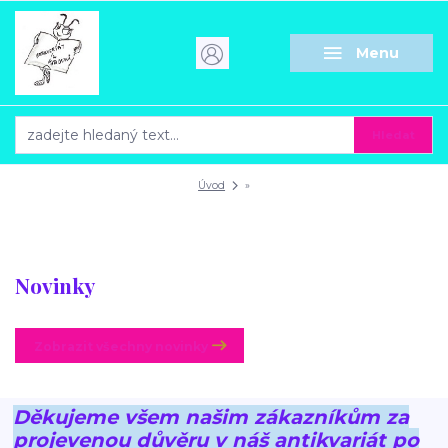
Menu
Hledat
Úvod
»
Novinky
Zobrazit všechny novinky
Děkujeme všem našim zákazníkům za
projevenou důvěru v náš antikvariát po