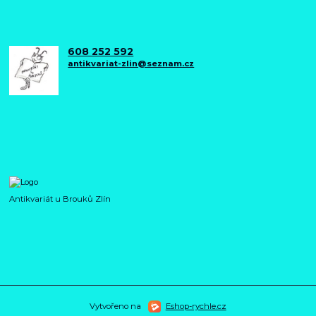
608 252 592
antikvariat-zlin@seznam.cz
Antikvariát u Brouků Zlín
Vytvořeno na
Eshop-rychle.cz