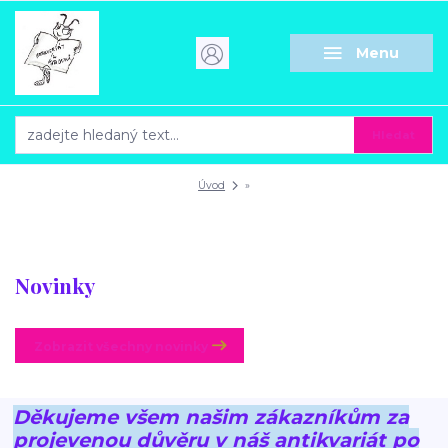
Menu
Hledat
Úvod
»
Novinky
Zobrazit všechny novinky
Děkujeme všem našim zákazníkům za
projevenou důvěru v náš antikvariát po