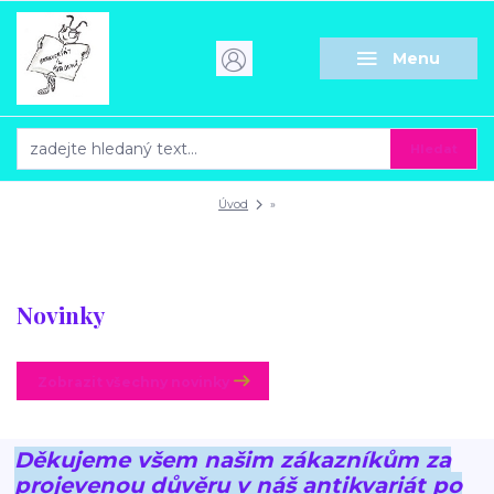
Menu
Hledat
Úvod
»
Novinky
Zobrazit všechny novinky
Děkujeme všem našim zákazníkům za
projevenou důvěru v náš antikvariát po