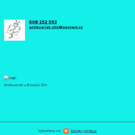
608 252 592
antikvariat-zlin@seznam.cz
Antikvariát u Brouků Zlín
Vytvořeno na
Eshop-rychle.cz