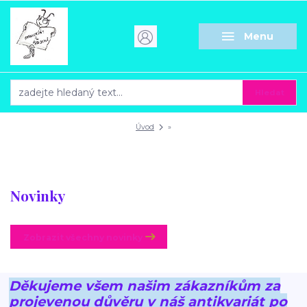
Menu
Hledat
Úvod
»
Novinky
Zobrazit všechny novinky
Děkujeme všem našim zákazníkům za
projevenou důvěru v náš antikvariát po