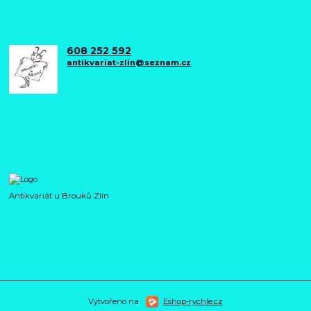
608 252 592
antikvariat-zlin@seznam.cz
Antikvariát u Brouků Zlín
Vytvořeno na
Eshop-rychle.cz