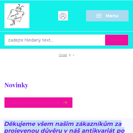
Menu
Hledat
Úvod
»
Novinky
Zobrazit všechny novinky
Děkujeme všem našim zákazníkům za
projevenou důvěru v náš antikvariát po