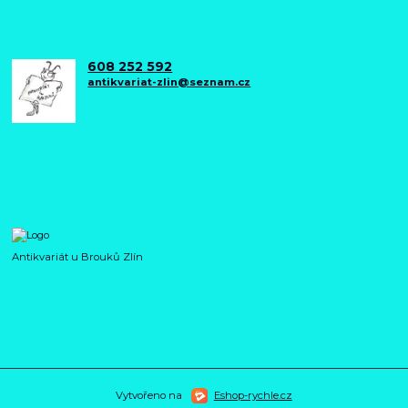
608 252 592
antikvariat-zlin@seznam.cz
Antikvariát u Brouků Zlín
Vytvořeno na
Eshop-rychle.cz